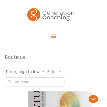
Aller
au
contenu
Menu
principal
Boutique
Price, high to low
Filter
Sale