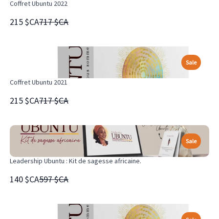
Coffret Ubuntu 2022
Compare
215 $CA
717 $CA
to
Sale
Coffret Ubuntu 2021
Compare
215 $CA
717 $CA
to
Sale
Leadership Ubuntu : Kit de sagesse africaine.
Compare
140 $CA
597 $CA
to