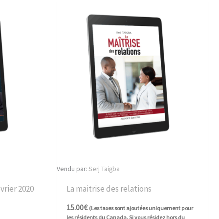
Vendu par:
Serj Taigba
vrier 2020
La maitrise des relations
15.00
€
(Les taxes sont ajoutées uniquement pour
les résidents du Canada. Si vous résidez hors du