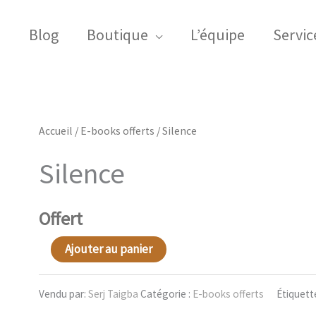
l
Blog
Boutique
L’équipe
Servic
Accueil
/
E-books offerts
/ Silence
Silence
Offert
Ajouter au panier
quantité
de
Vendu par:
Serj Taigba
Catégorie :
E-books offerts
Étiquett
Silence