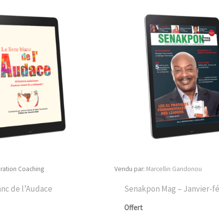
ration Coaching
Vendu par:
Marcellin Gandonou
lanc de l’Audace
Senakpon Mag – Janvier-fé
Offert