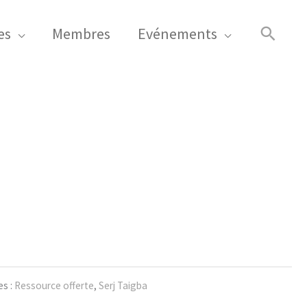
de
Reche
es
Membres
Evénements
Silence
es :
Ressource offerte
,
Serj Taigba