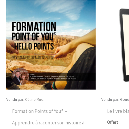
Vendu par:
Céline Miron
Vendu par: Gene
Formation Points of You® –
Le livre b
Offert
Apprendre à raconter son histoire à