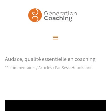
Aller
au
contenu
Menu
principal
Audace, qualité essentielle en coaching
11 commentaires
/
Articles
/ Par
Sessi Hounkanrin